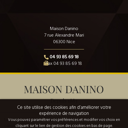
Maison Danino
7 rue Alexandre Mari
06300 Nice
04 93 85 69 18
Fax 04 93 85 69 18
Ce site utilise des cookies afin d’améliorer votre
expérience de navigation
La Droguerie Danino Cristalor, société familiale implantée au
Vous pouvez paramétrer vos préférences et modifier vos choix en
cœur de Nice depuis plus de 130 ans, est riche de quatre
cliquant sur le lien de gestion des cookies en bas de page.