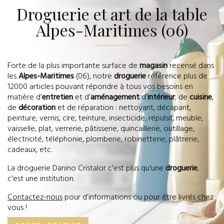
Droguerie et art de la table
Alpes-Maritimes (06)
Forte de la plus importante surface de
magasin
recensé dans
les
Alpes-Maritimes
(06), notre
droguerie
référence plus de
12000 articles pouvant répondre à tous vos besoins en
matière d’
entretien
et d’
aménagement
d’
intérieur
, de
cuisine
,
de
décoration
et de réparation : nettoyant, décapant,
peinture, vernis, cire, teinture, insecticide, répulsif, meuble,
vaisselle, plat, verrerie, pâtisserie, quincaillerie, outillage,
électricité, téléphonie, plomberie, robinetterie, plâtrerie,
cadeaux, etc.
La droguerie Danino Cristalor c'est plus qu'une
droguerie
,
c'est une institution.
Contactez-nous
pour d’informations ou pour être livrés chez
vous !