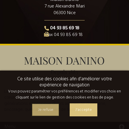
7 rue Alexandre Mari
06300 Nice
04 93 85 69 18
Fax 04 93 85 69 18
Ce site utilise des cookies afin d’améliorer votre
expérience de navigation
La Droguerie Danino Cristalor, société familiale implantée au
Vous pouvez paramétrer vos préférences et modifier vos choix en
cœur de Nice depuis plus de 130 ans, est riche de quatre
cliquant sur le lien de gestion des cookies en bas de page.
générations et propose divers articles de droguerie,
bricolage, quincaillerie et art de la maison.
Je refuse
J'accepte
Menu