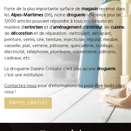
Forte de la plus importante surface de
magasin
recensé dans
les
Alpes-Maritimes
(06), notre
droguerie
référence plus de
12000 articles pouvant répondre à tous vos besoins en
matière d’
entretien
et d’
aménagement
d’
intérieur
, de
cuisine
,
de
décoration
et de réparation : nettoyant, décapant,
peinture, vernis, cire, teinture, insecticide, répulsif, meuble,
vaisselle, plat, verrerie, pâtisserie, quincaillerie, outillage,
électricité, téléphonie, plomberie, robinetterie, plâtrerie,
cadeaux, etc.
La droguerie Danino Cristalor c'est plus qu'une
droguerie
,
c'est une institution.
Contactez-nous
pour d’informations ou pour être livrés chez
vous !
RAPPEL GRATUIT